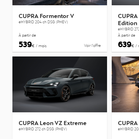
CUPRA Formentor V
CUPRA 
Edition
eHYBRID 204 ch DSG (PHEV)
eHYBRID 27
À partir de
À partir de
539
639
Voir l’offre
€ / mois
€ / 
CUPRA Leon VZ Extreme
CUPRA 
eHYBRID 272 ch DSG (PHEV)
eHYBRID 20