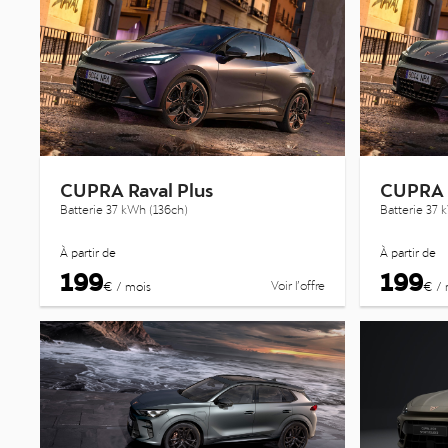
CUPRA Raval Plus
CUPRA 
Batterie 37 kWh (136ch)
Batterie 37 
À partir de
À partir de
199
199
Voir l’offre
€ / mois
€ / 