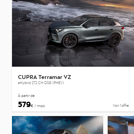
CUPRA Terramar VZ
eHybrid 272 CH DSG (PHEV)
À partir de
579
Voir l’offre
€ / mois