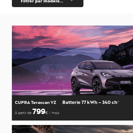
Batterie 77 kWh – 340 ch⁷
CUPRA Tavascan VZ
799
À partir de
€ / mois