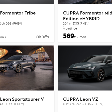
Formentor Tribe
CUPRA Formentor Mid
Edition eHYBRID
2 ch DSG (PHEV)
204 ch DSG (PHEV)
À partir de
569
Voir l’offre
mois
€ / mois
Leon Sportstourer V
CUPRA Leon VZ
4 CH DSG (PHEV)
eHYBRID 272 CH DSG (PHEV)