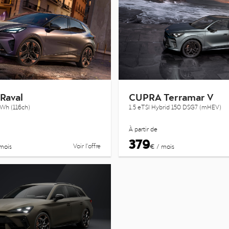
Raval
CUPRA Terramar V
kWh (116ch)
1.5 eTSI Hybrid 150 DSG7 (mHEV)
À partir de
379
Voir l’offre
mois
€ / mois