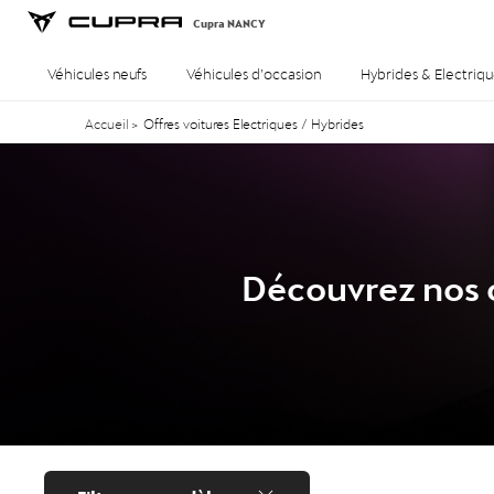
Cupra NANCY
Véhicules neufs
Véhicules d’occasion
Hybrides & Electriqu
Accueil
>
Offres voitures Electriques / Hybrides
Découvrez nos o
Filtrer par modèle...