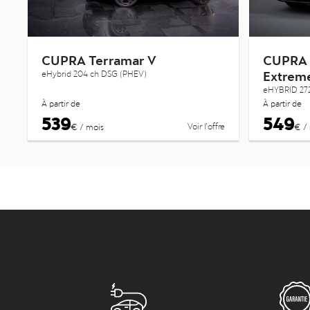
CUPRA Terramar V
CUPRA 
Extrem
eHybrid 204 ch DSG (PHEV)
eHYBRID 27
À partir de
À partir de
539
549
Voir l’offre
€ / mois
€ /