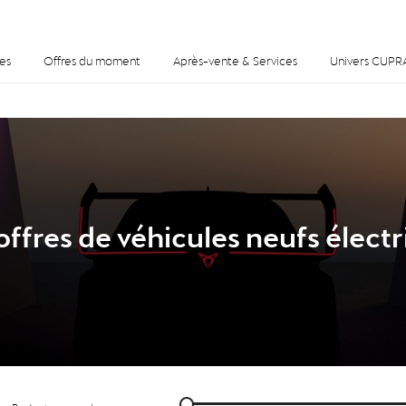
es
Offres du moment
Après-vente & Services
Univers CUPR
ffres de véhicules neufs électr