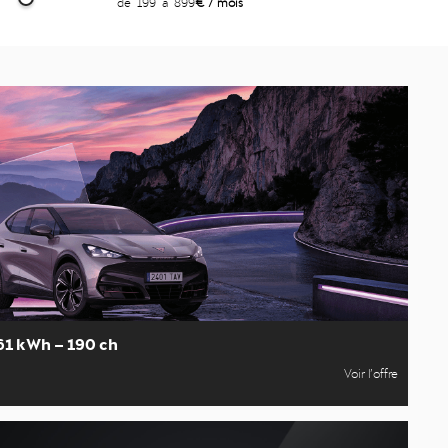
de
199
à
899
€ / mois
 61 kWh – 190 ch
Voir l’offre