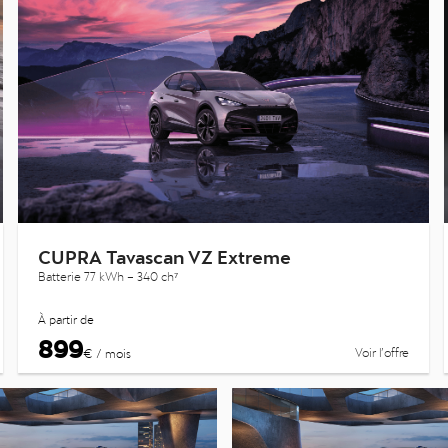
CUPRA Tavascan VZ Extreme
Batterie 77 kWh – 340 ch⁷
À partir de
899
Voir l’offre
€ / mois