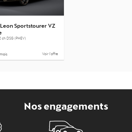
Leon Sportstourer VZ
e
2 ch DSG (PHEV)
Voir l’offre
 mois
Nos engagements