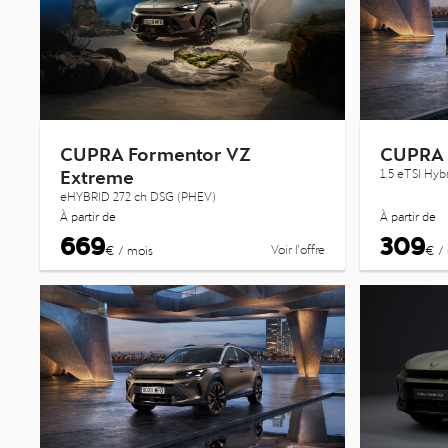
CUPRA Formentor VZ
CUPRA 
Extreme
1.5 eTSI Hy
eHYBRID 272 ch DSG (PHEV)
À partir de
À partir de
669
309
Voir l’offre
€ / mois
€ /