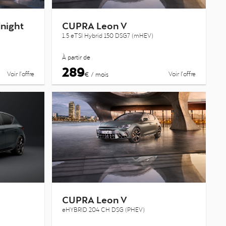
night
CUPRA Leon V
1.5 eTSI Hybrid 150 DSG7 (mHEV)
À partir de
289
Voir l’offre
Voir l’offre
€ / mois
CUPRA Leon V
eHYBRID 204 CH DSG (PHEV)