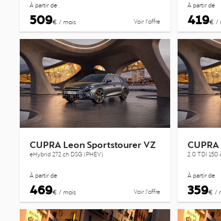
À partir de
À partir de
509
419
Voir l’offre
€ / mois
€ / 
CUPRA Leon Sportstourer VZ
CUPRA 
eHybrid 272 ch DSG (PHEV)
2.0 TDI 150
À partir de
À partir de
469
359
Voir l’offre
€ / mois
€ / 