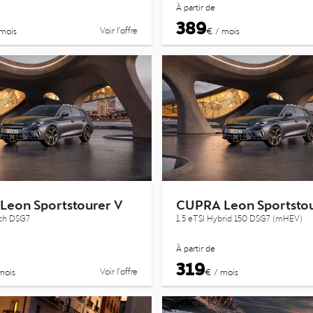
À partir de
389
Voir l’offre
mois
€ / mois
Leon Sportstourer V
CUPRA Leon Sportstou
 ch DSG7
1.5 eTSI Hybrid 150 DSG7 (mHEV)
À partir de
319
Voir l’offre
mois
€ / mois