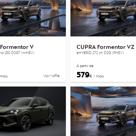
Formentor V
CUPRA Formentor VZ
brid 150 DSG7 (mHEV)
eHYBRID 272 ch DSG (PHEV)
À partir de
579
Voir l’offre
 mois
€ / mois