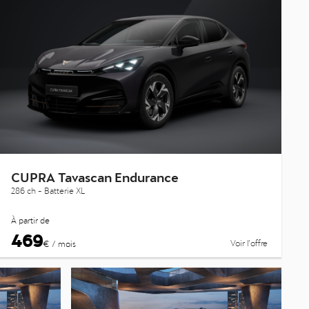
CUPRA Tavascan Endurance
286 ch - Batterie XL
À partir de
469
Voir l’offre
€ / mois