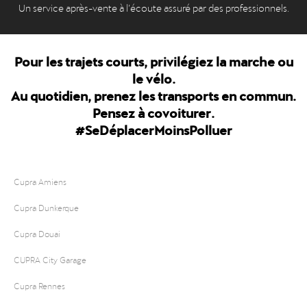
Un service après-vente à l’écoute assuré par des professionnels.
Pour les trajets courts, privilégiez la marche ou
le vélo.
Au quotidien, prenez les transports en commun.
Pensez à covoiturer.
#SeDéplacerMoinsPolluer
Cupra Amiens
Cupra Dunkerque
Cupra Douai
CUPRA City Garage
Cupra Rennes