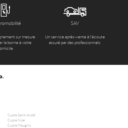
tromobilité
SAV
nement sur mesure
Un service après-vente à l’écoute
er la borne à votre
assuré par des professionnels.
omicile.
o.
Cupra Saint-Avold
Cupra Nice
Cupra Mougins