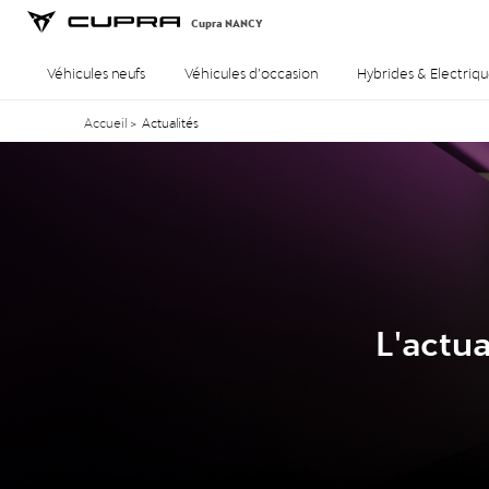
Cupra NANCY
Véhicules neufs
Véhicules d’occasion
Hybrides & Electriqu
Accueil
>
Actualités
L'actu