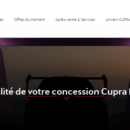
es
Offres du moment
Après-vente & Services
Univers CUPR
alité de votre concession Cupr