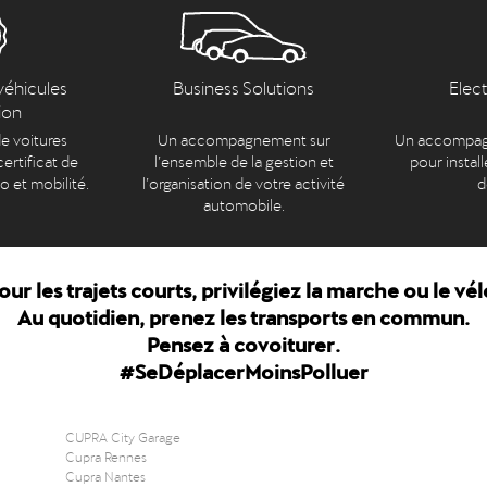
véhicules
Business Solutions
Elec
ion
e voitures
Un accompagnement sur
Un accompag
ertificat de
l’ensemble de la gestion et
pour install
to et mobilité.
l’organisation de votre activité
d
automobile.
our les trajets courts, privilégiez la marche ou le vél
Au quotidien, prenez les transports en commun.
Pensez à covoiturer.
#SeDéplacerMoinsPolluer
CUPRA City Garage
Cupra Rennes
Cupra Nantes