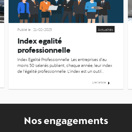
Publié le : 21-02-2025
Actualités
Index egalité
professionnelle
Index Egalité Professionnelle Les entreprises d’au
moins 50 salariés publient, chaque année, leur index
de l’égalité professionnelle. L’index est un outil
destiné à mesurer et supprimer les écarts de
rémunération entre les femmes ...
Lire l’article
Nos engagements