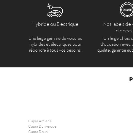
Hybride ou Electrique
Nos labels de 
d'occas
Une large gamme de voitures
Un large choix d
hybrides et électriques pour
d’occasion avec c
répondre à tous vos besoins.
qualité, garantie au
P
Cupra Amiens
Cupra Dunkerque
Cupra Douai