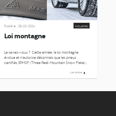
Publié le : 29-10-2024
Actualités
Loi montagne
Le saviez-vous ? Cette année, la loi montagne
évolue et n'autorise désormais que les pneus
certifiés 3PMSF (Three Peak Mountain Snow Flake).
Ce symbole alpin, représentant une montagne à trois
pics avec un flocon de neige, doit être clairem...
Lire l’article