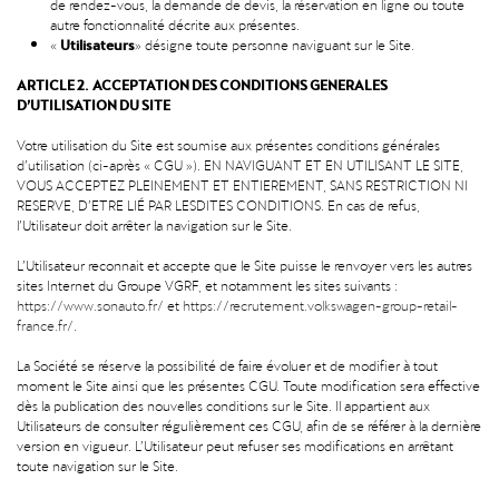
de rendez-vous, la demande de devis, la réservation en ligne ou toute
autre fonctionnalité décrite aux présentes.
Utilisateurs
«
» désigne toute personne naviguant sur le Site.
ARTICLE 2. ACCEPTATION DES CONDITIONS GENERALES
D’UTILISATION DU SITE
Votre utilisation du Site est soumise aux présentes conditions générales
d’utilisation (ci-après « CGU »). EN NAVIGUANT ET EN UTILISANT LE SITE,
VOUS ACCEPTEZ PLEINEMENT ET ENTIEREMENT, SANS RESTRICTION NI
RESERVE, D’ETRE LIÉ PAR LESDITES CONDITIONS. En cas de refus,
l’Utilisateur doit arrêter la navigation sur le Site.
L’Utilisateur reconnait et accepte que le Site puisse le renvoyer vers les autres
sites Internet du Groupe VGRF, et notamment les sites suivants :
https://www.sonauto.fr/
et
https://recrutement.volkswagen-group-retail-
france.fr/
.
La Société se réserve la possibilité de faire évoluer et de modifier à tout
moment le Site ainsi que les présentes CGU. Toute modification sera effective
dès la publication des nouvelles conditions sur le Site. Il appartient aux
Utilisateurs de consulter régulièrement ces CGU, afin de se référer à la dernière
version en vigueur. L’Utilisateur peut refuser ses modifications en arrêtant
toute navigation sur le Site.