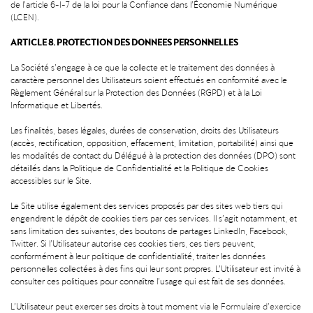
de l’article 6-I-7 de la loi pour la Confiance dans l’Économie Numérique
(LCEN).
ARTICLE 8. PROTECTION DES DONNEES PERSONNELLES
La Société s’engage à ce que la collecte et le traitement des données à
caractère personnel des Utilisateurs soient effectués en conformité avec le
Règlement Général sur la Protection des Données (RGPD) et à la Loi
Informatique et Libertés.
Les finalités, bases légales, durées de conservation, droits des Utilisateurs
(accès, rectification, opposition, effacement, limitation, portabilité) ainsi que
les modalités de contact du Délégué à la protection des données (DPO) sont
détaillés dans la Politique de Confidentialité et la Politique de Cookies
accessibles sur le Site.
Le Site utilise également des services proposés par des sites web tiers qui
engendrent le dépôt de cookies tiers par ces services. Il s’agit notamment, et
sans limitation des suivantes, des boutons de partages LinkedIn, Facebook,
Twitter. Si l’Utilisateur autorise ces cookies tiers, ces tiers peuvent,
conformément à leur politique de confidentialité, traiter les données
personnelles collectées à des fins qui leur sont propres. L’Utilisateur est invité à
consulter ces politiques pour connaître l’usage qui est fait de ses données.
L’Utilisateur peut exercer ses droits à tout moment via le
Formulaire d’exercice