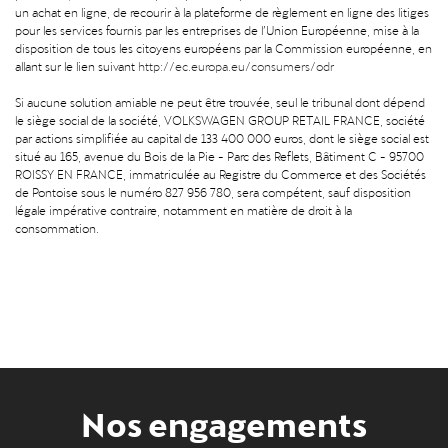
un achat en ligne, de recourir à la plateforme de règlement en ligne des litiges
pour les services fournis par les entreprises de l’Union Européenne, mise à la
disposition de tous les citoyens européens par la Commission européenne, en
allant sur le lien suivant
http://ec.europa.eu/consumers/odr
Si aucune solution amiable ne peut être trouvée, seul le tribunal dont dépend
le siège social de la société, VOLKSWAGEN GROUP RETAIL FRANCE, société
par actions simplifiée au capital de 133 400 000 euros, dont le siège social est
situé au 165, avenue du Bois de la Pie - Parc des Reflets, Bâtiment C - 95700
ROISSY EN FRANCE, immatriculée au Registre du Commerce et des Sociétés
de Pontoise sous le numéro 827 956 780, sera compétent, sauf disposition
légale impérative contraire, notamment en matière de droit à la
consommation.
Nos engagements