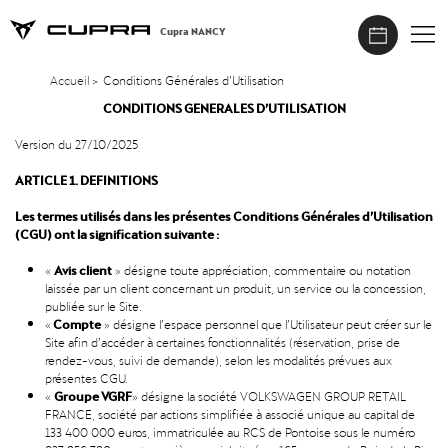
Cupra NANCY
Accueil
>
Conditions Générales d’Utilisation
CONDITIONS GENERALES D’UTILISATION
Version du 27/10/2025
ARTICLE 1. DEFINITIONS
Les termes utilisés dans les présentes Conditions Générales d’Utilisation
(CGU) ont la signification suivante :
Avis client
«
» désigne toute appréciation, commentaire ou notation
laissée par un client concernant un produit, un service ou la concession,
publiée sur le Site.
Compte
«
» désigne l’espace personnel que l’Utilisateur peut créer sur le
Site afin d’accéder à certaines fonctionnalités (réservation, prise de
rendez-vous, suivi de demande), selon les modalités prévues aux
présentes CGU.
Groupe VGRF
«
» désigne la société VOLKSWAGEN GROUP RETAIL
FRANCE, société par actions simplifiée à associé unique au capital de
133 400 000 euros, immatriculée au RCS de Pontoise sous le numéro