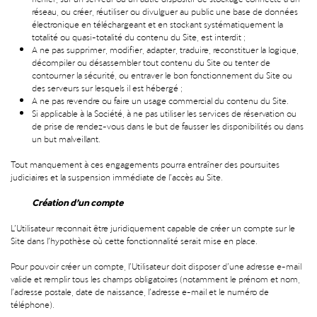
réseau, ou créer, réutiliser ou divulguer au public une base de données
électronique en téléchargeant et en stockant systématiquement la
totalité ou quasi-totalité du contenu du Site, est interdit ;
A ne pas supprimer, modifier, adapter, traduire, reconstituer la logique,
décompiler ou désassembler tout contenu du Site ou tenter de
contourner la sécurité, ou entraver le bon fonctionnement du Site ou
des serveurs sur lesquels il est hébergé ;
A ne pas revendre ou faire un usage commercial du contenu du Site.
Si applicable à la Société, à ne pas utiliser les services de réservation ou
de prise de rendez-vous dans le but de fausser les disponibilités ou dans
un but malveillant.
Tout manquement à ces engagements pourra entraîner des poursuites
judiciaires et la suspension immédiate de l’accès au Site.
Création d’un compte
L’Utilisateur reconnait être juridiquement capable de créer un compte sur le
Site dans l’hypothèse où cette fonctionnalité serait mise en place.
Pour pouvoir créer un compte, l’Utilisateur doit disposer d’une adresse e-mail
valide et remplir tous les champs obligatoires (notamment le prénom et nom,
l’adresse postale, date de naissance, l’adresse e-mail et le numéro de
téléphone).