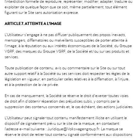
l'interdiction formelle de reproduire, représenter, modifier, adapter, traduire ou
exploiter de quelque façon que ce soit, même partiellement, tout élément
figurant sur le Site sans autorisation expresse.
ARTICLE 7. ATTEINTE A L’IMAGE
L’Utilisateur s’engage à ne pas diffuser publiquement des propos inexacts,
mensongers, diffamatoires ou malveillants susceptibles de porter atteinte à
l’image, à la réputation ou aux intérêts économiques de la Société, du Groupe
VGRF, des marques du Groupe VGRF, de la Société et/ou sur ses produits et
services.
Toute publication de contenu, avis ou commentaire sur le Site ou sur tout
autre support relatif à la Société ou ses services doit respecter les règles de la
législation en vigueur, en particulier celles relatives à la diffamation, à l’injure,
et à la protection de la vie privée.
En cas de manquement, la Société se réserve le droit d’exercer toutes voies
de droit afin d’obtenir réparation des préjudices subis, y compris par la
suppression des contenus concernés et, le cas échéant, des actions judiciaires.
L’Utilisateur peut signaler tout contenu manifestement illicite en utilisant le
dispositif de signalement prévu sur le site de la marque, en contactant
l’adresse e-mail suivante :
Juridique@Volkswagengroup.fr
. La marque se
réserve le droit de retirer tout contenu signalé conformément aux dispositions