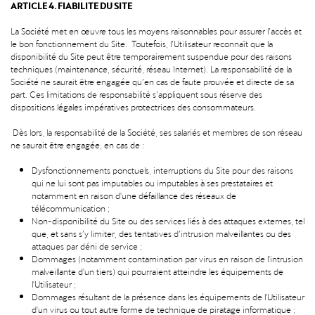
ARTICLE 4. FIABILITE DU SITE
La Société met en œuvre tous les moyens raisonnables pour assurer l’accès et
le bon fonctionnement du Site. Toutefois, l’Utilisateur reconnaît que la
disponibilité du Site peut être temporairement suspendue pour des raisons
techniques (maintenance, sécurité, réseau Internet). La responsabilité de la
Société ne saurait être engagée qu’en cas de faute prouvée et directe de sa
part. Ces limitations de responsabilité s’appliquent sous réserve des
dispositions légales impératives protectrices des consommateurs.
Dès lors, la responsabilité de la Société, ses salariés et membres de son réseau
ne saurait être engagée, en cas de :
Dysfonctionnements ponctuels, interruptions du Site pour des raisons
qui ne lui sont pas imputables ou imputables à ses prestataires et
notamment en raison d'une défaillance des réseaux de
télécommunication ;
Non-disponibilité du Site ou des services liés à des attaques externes, tel
que, et sans s’y limiter, des tentatives d’intrusion malveillantes ou des
attaques par déni de service ;
Dommages (notamment contamination par virus en raison de l'intrusion
malveillante d'un tiers) qui pourraient atteindre les équipements de
l'Utilisateur ;
Dommages résultant de la présence dans les équipements de l'Utilisateur
d'un virus ou tout autre forme de technique de piratage informatique ;