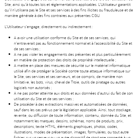
Site, ainsi qu’à toutes lois et réglementations applicables. L’Utilisateur garantit
qu’il n’utilisera pas le Site et ses services à des fins illicites ou frauduleuse et de
manière générale à des fins contraires aux présentes CGU.
L’Utilisateur s’engage, directement ou indirectement :
A avoir une utilisation conforme du Site et de ses services, qui
n’entraverait pas au fonctionnement normal et à l’accessibilité du Site et
de ses services ;
A ne pas violer les engagements des présentes et plus particulièrement
en matière de protection des droits de propriété intellectuelle ;
A mettre en place des mesures de sécurité sur le matériel informatique
utilisé afin de protéger la Société contre toute attaque informatique sur
le Site, ses services et ses serveurs, et ce compris, de manière non
limitative, les bots, virus, cheval de Troie, outils de piratage ou autres
logiciels non autorisés ;
A ne pas porter atteinte aux droits et aux données d’autrui du fait de son
utilisation du Site et de ses services ;
De procéder à des extractions massives et automatisées de données,
sauf dans les cas prévus par la législation applicable. Ainsi, tout stockage,
revente, ou diffusion de toute information, contenu, donnée du Site, et
notamment les marques, dessins, schémas, noms de produits, prix,
descriptions, texte HTML, éléments graphiques, photos, codes,
illustrations, modes de présentation, images, formulaires, ou tout autre
fichier, sur un serveur ou un autre dispositif de stockage connecté à un