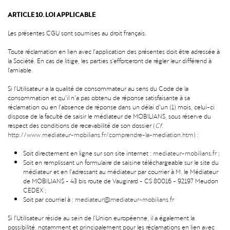
ARTICLE 10. LOI APPLICABLE
Les présentes CGU sont soumises au droit français.
Toute réclamation en lien avec l’application des présentes doit être adressée à
la Société. En cas de litige, les parties s'efforceront de régler leur différend à
l'amiable.
Si l’Utilisateur a la qualité de consommateur au sens du Code de la
consommation et qu’il n’a pas obtenu de réponse satisfaisante à sa
réclamation ou en l’absence de réponse dans un délai d’un (1) mois, celui-ci
dispose de la faculté de saisir le médiateur de MOBILIANS, sous réserve du
respect des conditions de recevabilité de son dossier (
Cf.
http://www.mediateur-mobilians.fr/comprendre-la-mediation.htm
) :
Soit directement en ligne sur son site internet :
mediateur-mobilians.fr
;
Soit en remplissant un formulaire de saisine téléchargeable sur le site du
médiateur et en l’adressant au médiateur par courrier à M. le Médiateur
de MOBILIANS - 43 bis route de Vaugirard - CS 80016 - 92197 Meudon
CEDEX ;
Soit par courriel à :
mediateur@mediateur-mobilians.fr
Si l’Utilisateur réside au sein de l’Union européenne, il a également la
possibilité, notamment et principalement pour les réclamations en lien avec