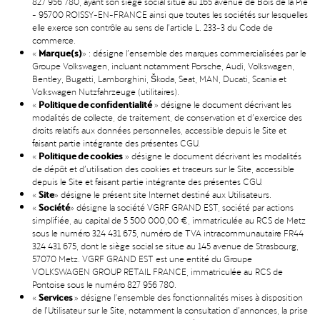
827 956 780, ayant son siège social situé au 165 avenue de Bois de la Pie
- 95700 ROISSY-EN-FRANCE ainsi que toutes les sociétés sur lesquelles
elle exerce son contrôle au sens de l’article L. 233-3 du Code de
commerce.
Marque(s)
«
» : désigne l’ensemble des marques commercialisées par le
Groupe Volkswagen, incluant notamment Porsche, Audi, Volkswagen,
Bentley, Bugatti, Lamborghini, Škoda, Seat, MAN, Ducati, Scania et
Volkswagen Nutzfahrzeuge (utilitaires).
Politique de confidentialité
«
» désigne le document décrivant les
modalités de collecte, de traitement, de conservation et d’exercice des
droits relatifs aux données personnelles, accessible depuis le Site et
faisant partie intégrante des présentes CGU.
Politique de cookies
«
» désigne le document décrivant les modalités
de dépôt et d’utilisation des cookies et traceurs sur le Site, accessible
depuis le Site et faisant partie intégrante des présentes CGU.
Site
«
» désigne le présent site Internet destiné aux Utilisateurs.
Société
«
» désigne la société VGRF GRAND EST, société par actions
simplifiée, au capital de 5 500 000,00 €, immatriculée au RCS de Metz
sous le numéro 324 431 675, numéro de TVA intracommunautaire FR44
324 431 675, dont le siège social se situe au 145 avenue de Strasbourg,
57070 Metz. VGRF GRAND EST est une entité du Groupe
VOLKSWAGEN GROUP RETAIL FRANCE, immatriculée au RCS de
Pontoise sous le numéro 827 956 780.
Services
«
» désigne l’ensemble des fonctionnalités mises à disposition
de l’Utilisateur sur le Site, notamment la consultation d’annonces, la prise