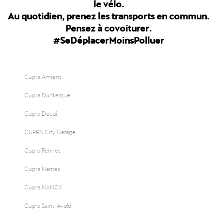
le vélo.
Au quotidien, prenez les transports en commun.
Pensez à covoiturer.
#SeDéplacerMoinsPolluer
Cupra Amiens
Cupra Dunkerque
Cupra Douai
CUPRA City Garage
Cupra Rennes
Cupra Nantes
Cupra NANCY
Cupra Saint-Avold