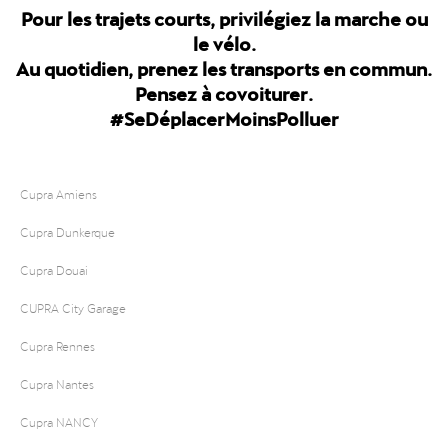
Pour les trajets courts, privilégiez la marche ou
le vélo.
Au quotidien, prenez les transports en commun.
Pensez à covoiturer.
#SeDéplacerMoinsPolluer
Cupra Amiens
Cupra Dunkerque
Cupra Douai
CUPRA City Garage
Cupra Rennes
Cupra Nantes
Cupra NANCY