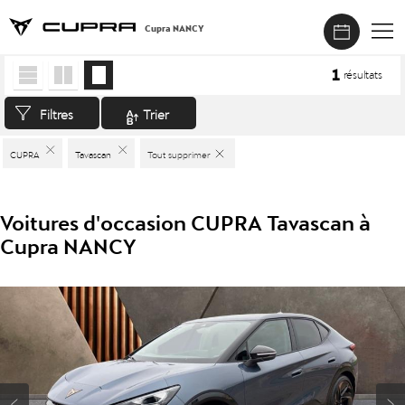
Cupra NANCY
Accueil
>
Véhicules d'occasion
>
CUPRA
>
Tavascan
1
résultats
Filtres
Trier
CUPRA
Tavascan
Tout supprimer
Voitures d'occasion CUPRA Tavascan à
Cupra NANCY