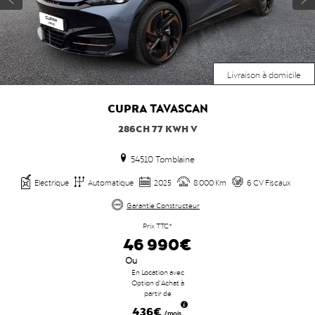
Livraison à domicile
CUPRA
TAVASCAN
286CH 77 KWH V
54510 Tomblaine
Electrique
Automatique
2025
8 000 Km
6 CV Fiscaux
Garantie Constructeur
Prix TTC*
46 990€
Ou
En Location avec
Option d'Achat à
partir de
436€
/mois