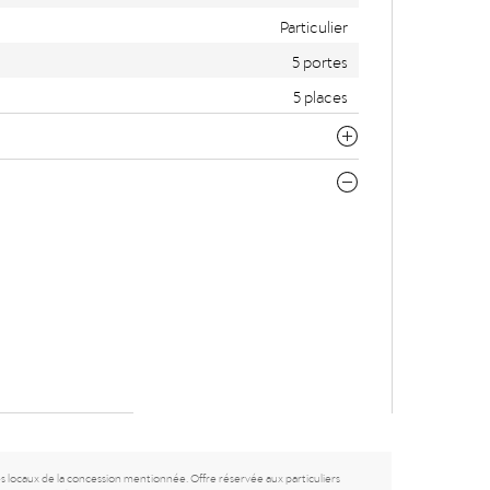
Particulier
5 portes
5 places
es locaux de la concession mentionnée. Offre réservée aux particuliers