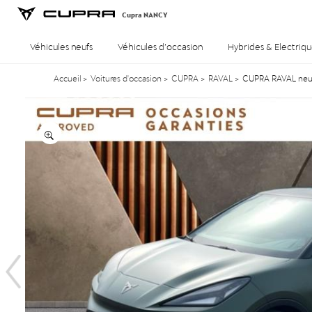
Cupra NANCY
Véhicules neufs
Véhicules d’occasion
Hybrides & Electriqu
Accueil
>
Voitures d'occasion
>
CUPRA
>
RAVAL
>
CUPRA RAVAL neuv