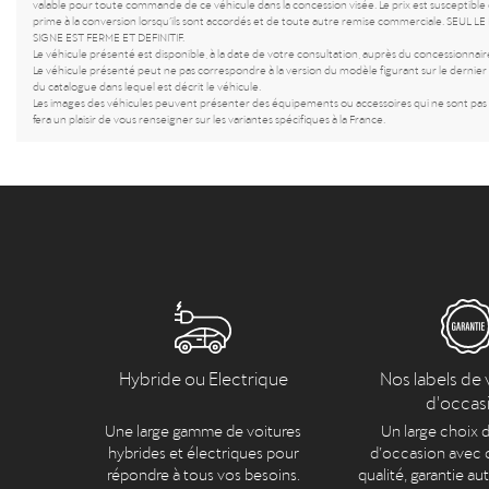
valable pour toute commande de ce véhicule dans la concession visée. Le prix est susceptible 
prime à la conversion lorsqu’ils sont accordés et de toute autre remise commerciale. 
SIGNE EST FERME ET DEFINITIF.
Le véhicule présenté est disponible, à la date de votre consultation, auprès du concessionnaire
Le véhicule présenté peut ne pas correspondre à la version du modèle figurant sur le dernier c
du catalogue dans lequel est décrit le véhicule.
Les images des véhicules peuvent présenter des équipements ou accessoires qui ne sont pas c
fera un plaisir de vous renseigner sur les variantes spécifiques à la France.
Hybride ou Electrique
Nos labels de 
d'occas
Une large gamme de voitures
Un large choix d
hybrides et électriques pour
d’occasion avec c
répondre à tous vos besoins.
qualité, garantie au