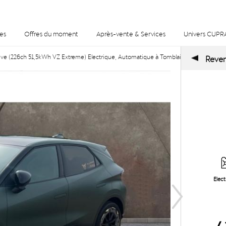
es
Offres du moment
Après-vente & Services
Univers CUPR
e (226ch 51,5kWh VZ Extreme) Electrique, Automatique à Tomblaine
Reveni
Elect
4