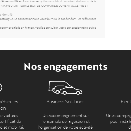
d’être modifié en fonction des options choisis, du montant du bonus, de la
SEUL LE PRIX FIGURANT SUR LE BON DE COMMANDE DUMENT ACCEPTE ET
 identifié.
atalogue. Le concessionnaire vous fournira, le cas échéant, les références
ommercialisés en France. Veuillez consulter votre concessionnaire qui se
Nos engagements
véhicules
Business Solutions
Elec
ion
e voitures
Un accompagnement sur
Un accompag
ertificat de
l’ensemble de la gestion et
pour install
to et mobilité.
l’organisation de votre activité
d