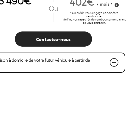
402€
/ mois *
Ou
* Un crédit vous engage et doit être
remboursé.
Vérifiez vos capacités de remboursement avant
de vous engager.
Contactez-nous
raison à domicile de votre futur véhicule à partir de