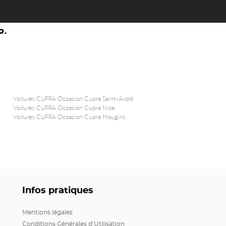
o.
Voitures CUPRA Occasion Cupra Saint-Avold
Voitures CUPRA Occasion Cupra Nice
Voitures CUPRA Occasion Cupra Mougins
Infos pratiques
Mentions légales
Conditions Générales d’Utilisation