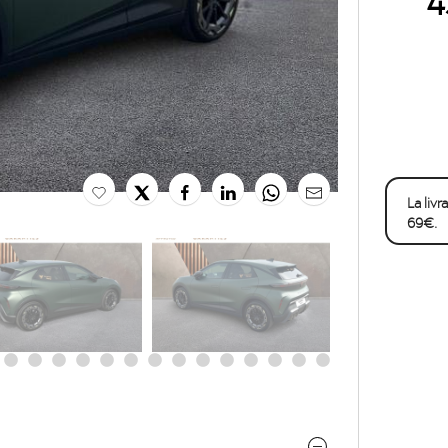
La liv
69€.