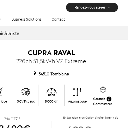
Rendez-vous atelier
A
Business Solutions
Contact
r à la liste
CUPRA
RAVAL
226ch 51,5kWh VZ Extreme
54510 Tomblaine
Garantie
rique
3 CV Fiscaux
8 000 Km
Automatique
Constructeur
Prix TTC*
En Location avec Option d'Achat à partir de
3 490€