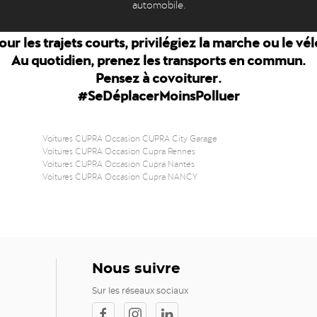
automobile.
our les trajets courts, privilégiez la marche ou le vél
Au quotidien, prenez les transports en commun.
Pensez à covoiturer.
#SeDéplacerMoinsPolluer
Voitures CUPRA Occasion CUPRA City Garage
Voitures CUPRA Occasion Cupra Rennes
Voitures CUPRA Occasion Cupra Nantes
Voitures CUPRA Occasion Cupra NANCY
Nous suivre
Sur les réseaux sociaux