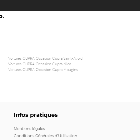
o.
Voitures CUPRA Occasion Cupra Saint-Avold
Voitures CUPRA Occasion Cupra Nice
Voitures CUPRA Occasion Cupra Mougins
Infos pratiques
Mentions légales
Conditions Générales d’Utilisation