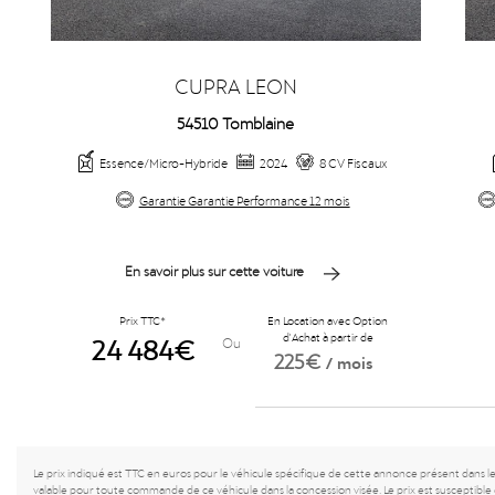
CUPRA LEON
54510 Tomblaine
Essence/Micro-Hybride
2024
8 CV Fiscaux
Garantie Garantie Performance 12 mois
En savoir plus sur cette voiture
Prix TTC*
En Location avec Option
24 484€
d'Achat à partir de
Ou
225€
/ mois
Le prix indiqué est TTC en euros pour le véhicule spécifique de cette annonce présent dans l
valable pour toute commande de ce véhicule dans la concession visée. Le prix est susceptible 