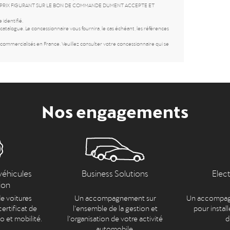
SEUL LE PRIX FIGURANT SUR LE BON DE COMMANDE DUMENT ACCEPTE ET
 identifié.
atalogue. Le concessionnaire vous fournira, le cas échéant, les références
ommercialisés en France. Veuillez consulter votre concessionnaire qui se
Nos engagements
véhicules
Business Solutions
Elec
ion
e voitures
Un accompagnement sur
Un accompag
ertificat de
l’ensemble de la gestion et
pour install
to et mobilité.
l’organisation de votre activité
d
automobile.