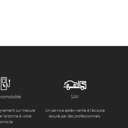
tromobilité
SAV
nement sur mesure
Un service après-vente à l’écoute
er la borne à votre
assuré par des professionnels.
omicile.