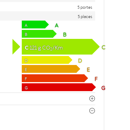
5 portes
5 places
A
A
B
B
C
C
121
g
CO
/Km
2
D
D
E
E
F
F
G
G