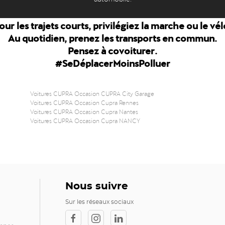
our les trajets courts, privilégiez la marche ou le vél
Au quotidien, prenez les transports en commun.
Pensez à covoiturer.
#SeDéplacerMoinsPolluer
Voitures CUPRA Occasion CUPRA City Garage
Voitures CUPRA Occasion Cupra Rennes
Voitures CUPRA Occasion Cupra Nantes
Voitures CUPRA Occasion Cupra NANCY
Nous suivre
Sur les réseaux sociaux