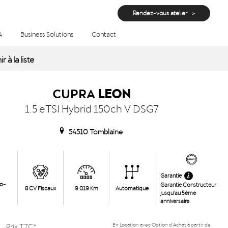
Rendez-vous atelier
A
Business Solutions
Contact
aine
r à la liste
CUPRA
LEON
1.5 eTSI Hybrid 150ch V DSG7
54510 Tomblaine
Garantie
ro-
Garantie Constructeur
8 CV Fiscaux
9 019 Km
Automatique
jusqu'au 5ème
anniversaire
Prix TTC*
En Location avec Option d'Achat à partir de