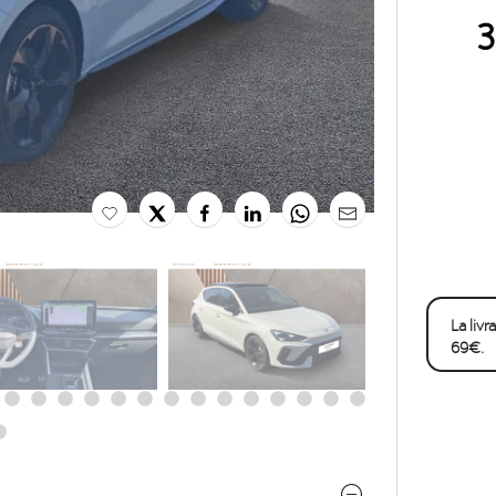
La liv
69€.