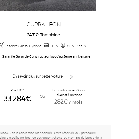
CUPRA LEON
54510 Tomblaine
Essence/Micro-Hybride
2025
8 CV Fiscaux
Garantie Garantie Constructeur jusqu'au 5ème anniversaire
En savoir plus sur cette voiture
Prix TTC*
En Location avec Option
33 284€
d'Achat à partir de
Ou
282€
/ mois
es locaux de la concession mentionnée. Offre réservée aux particuliers
d’être modifié en fonction des options choisis, du montant du bonus, de la