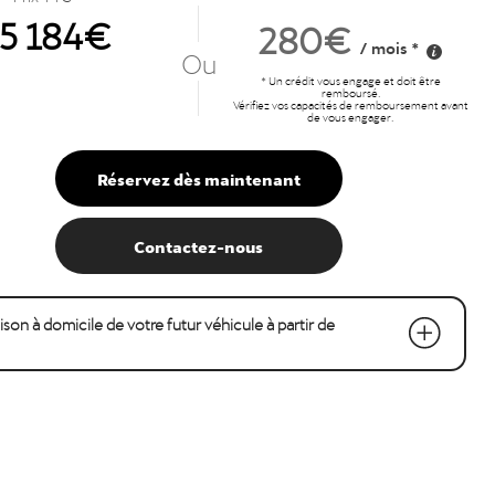
35 184€
280€
/ mois *
Ou
* Un crédit vous engage et doit être
remboursé.
Vérifiez vos capacités de remboursement avant
de vous engager.
Réservez dès maintenant
Contactez-nous
raison à domicile de votre futur véhicule à partir de