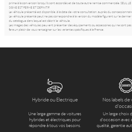
prime à la conversion lorsqu’ils sont accordés et de toute autre remise commerciale. 
SIGNE EST FERME ET DEFINITIF.
Le véhicule présenté est disponible, à la date de votre consultation, auprès du concessionnaire
Le véhicule présenté peut ne pas correspondre à la version du modèle figurant sur le dernier c
du catalogue dans lequel est décrit le véhicule.
Les images des véhicules peuvent présenter des équipements ou accessoires qui ne sont pas c
fera un plaisir de vous renseigner sur les variantes spécifiques à la France.
Hybride ou Electrique
Nos labels de 
d'occas
Une large gamme de voitures
Un large choix d
hybrides et électriques pour
d’occasion avec c
répondre à tous vos besoins.
qualité, garantie au