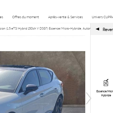
es
Offres du moment
Après-vente & Services
Univers CUPR
on (1.5 eTSI Hybrid 150ch V DSG7) Essence/Micro-Hybride, Automatique à Tombl
Reveni
Essence/Mic
Hybride