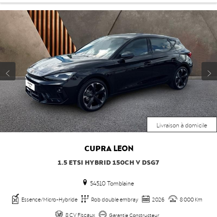
Livraison à domicile
CUPRA
LEON
1.5 ETSI HYBRID 150CH V DSG7
54510 Tomblaine
Essence/Micro-Hybride
Rob double embray
2026
8 000 Km
8 CV Fiscaux
Garantie Constructeur