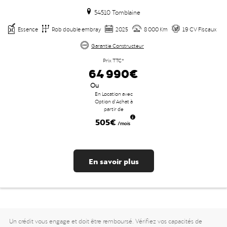
54510 Tomblaine
Essence
Rob double embray
2025
8 000 Km
19 CV Fiscaux
Garantie Constructeur
Prix TTC*
64 990€
Ou
En Location avec
Option d'Achat à
partir de
505€
/mois
En savoir plus
Un crédit vous engage et doit être remboursé. Vérifiez vos capacités de