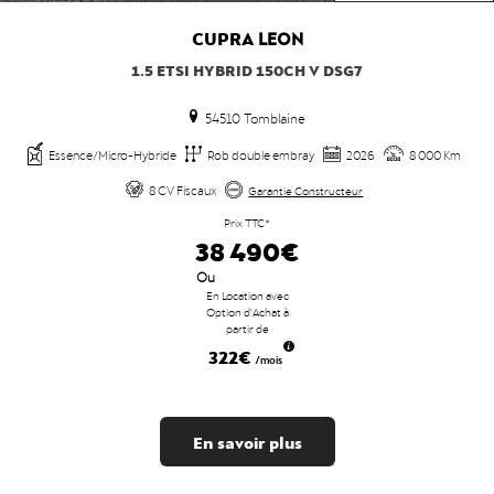
CUPRA
LEON
1.5 ETSI HYBRID 150CH V DSG7
54510 Tomblaine
Essence/Micro-Hybride
Rob double embray
2026
8 000 Km
8 CV Fiscaux
Garantie Constructeur
Prix TTC*
38 490€
Ou
En Location avec
Option d'Achat à
partir de
322€
/mois
En savoir plus