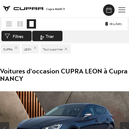
Cupra NANCY
Accueil
>
Véhicules d'occasion
>
CUPRA
>
LEON
8
résultats
Filtres
Trier
CUPRA
LEON
Tout supprimer
Voitures d'occasion CUPRA LEON à Cupra
NANCY