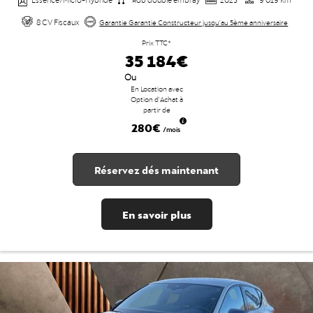
8 CV Fiscaux
Garantie Garantie Constructeur jusqu'au 5ème anniversaire
Prix TTC*
35 184€
Ou
En Location avec
Option d'Achat à
partir de
280€
/mois
Réservez dés maintenant
En savoir plus