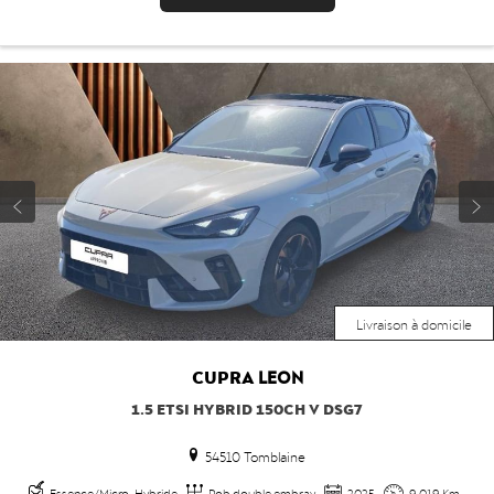
Livraison à domicile
CUPRA
LEON
1.5 ETSI HYBRID 150CH V DSG7
54510 Tomblaine
Essence/Micro-Hybride
Rob double embray
2025
9 019 Km