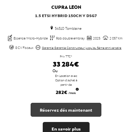
CUPRA
LEON
1.5 ETSI HYBRID 150CH V DSG7
54510 Tomblaine
Essence/Micro-Hybride
Rob double embray
2025
2 057 Km
8 CV Fiscaux
Garantie Garantie Constructeur jusqu'au 5ème anniversaire
Prix TTC*
33 284€
Ou
En Location avec
Option d'Achat à
partir de
282€
/mois
Réservez dés maintenant
En savoir plus