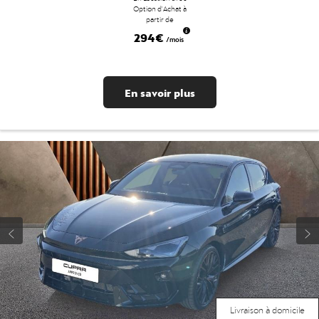
Option d'Achat à
partir de
294€
/mois
En savoir plus
Livraison à domicile