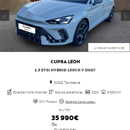
Livraison à domicile
CUPRA
LEON
1.5 ETSI HYBRID 150CH V DSG7
54510 Tomblaine
Essence/Micro-Hybride
Rob double embray
2025
8 000 Km
8 CV Fiscaux
Garantie Constructeur
Prix TTC*
35 990€
Ou
En Location avec