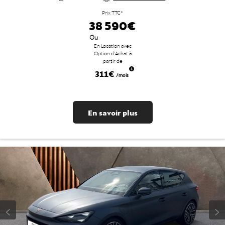
Prix TTC*
38 590€
Ou
En Location avec
Option d'Achat à
partir de
311€
/mois
En savoir plus