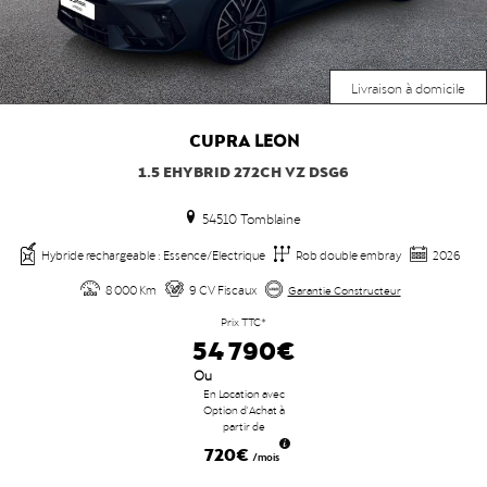
Livraison à domicile
CUPRA
LEON
1.5 EHYBRID 272CH VZ DSG6
54510 Tomblaine
Hybride rechargeable : Essence/Electrique
Rob double embray
2026
8 000 Km
9 CV Fiscaux
Garantie Constructeur
Prix TTC*
54 790€
Ou
En Location avec
Option d'Achat à
partir de
720€
/mois