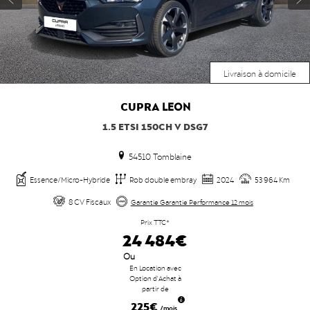
Livraison à domicile
CUPRA
LEON
1.5 ETSI 150CH V DSG7
54510 Tomblaine
Essence/Micro-Hybride
Rob double embray
2024
53 964 Km
8 CV Fiscaux
Garantie Garantie Performance 12 mois
Prix TTC*
24 484€
Ou
En Location avec
Option d'Achat à
partir de
225€
/mois