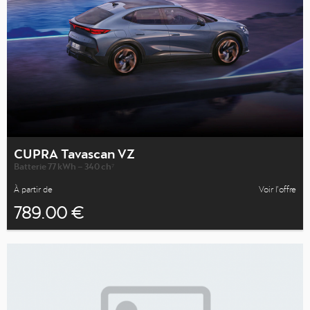
CUPRA Tavascan VZ
Batterie 77 kWh – 340 ch⁷
À partir de
Voir l’offre
789.00 €