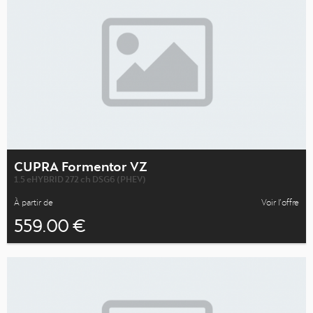
CUPRA Formentor VZ
1.5 eHYBRID 272 ch DSG6 (PHEV)
À partir de
Voir l’offre
559.00 €