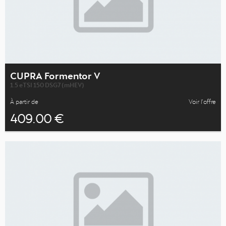
CUPRA Formentor V
1.5 eTSI 150 DSG7 (mHEV)
À partir de
Voir l’offre
409.00 €