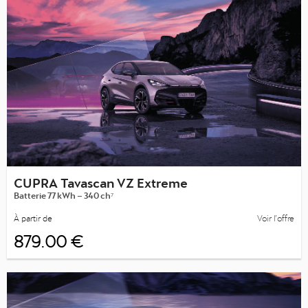
CUPRA Tavascan VZ Extreme
Batterie 77 kWh – 340 ch⁷
À partir de
Voir l’offre
879.00 €