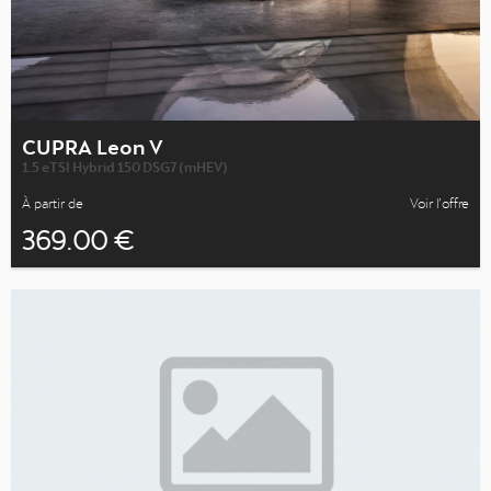
CUPRA Leon V
1.5 eTSI Hybrid 150 DSG7 (mHEV)
À partir de
Voir l’offre
369.00 €