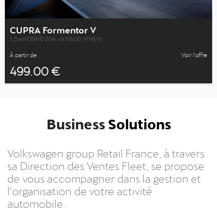
CUPRA Formentor V
1.5 eHYBRID 204 ch DSG6 (PHEV)
À partir de
Voir l’offre
499.00 €
Business
Solutions
Volkswagen group Retail France, à travers
sa Direction des Ventes Fleet, se propose
de vous accompagner dans la gestion et
l’organisation de votre activité
automobile.