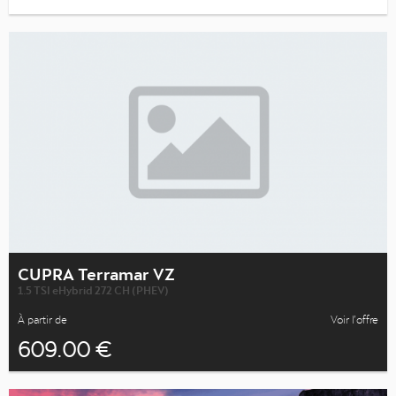
CUPRA Terramar VZ
1.5 TSI eHybrid 272 CH (PHEV)
À partir de
Voir l’offre
609.00 €