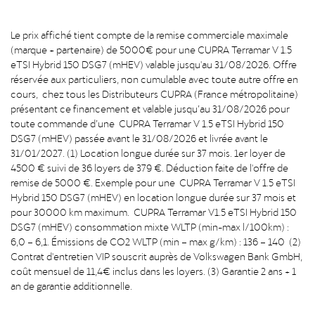
Le prix affiché tient compte de la remise commerciale maximale
(marque + partenaire) de 5000€ pour une CUPRA Terramar V 1.5
eTSI Hybrid 150 DSG7 (mHEV) valable jusqu'au 31/08/2026. Offre
réservée aux particuliers, non cumulable avec toute autre offre en
cours, chez tous les Distributeurs CUPRA (France métropolitaine)
présentant ce financement et valable jusqu’au 31/08/2026 pour
toute commande d’une CUPRA Terramar V 1.5 eTSI Hybrid 150
DSG7 (mHEV) passée avant le 31/08/2026 et livrée avant le
31/01/2027. (1) Location longue durée sur 37 mois. 1er loyer de
4500 € suivi de 36 loyers de 379 €. Déduction faite de l'offre de
remise de 5000 €. Exemple pour une CUPRA Terramar V 1.5 eTSI
Hybrid 150 DSG7 (mHEV) en location longue durée sur 37 mois et
pour 30000 km maximum. CUPRA Terramar V1.5 eTSI Hybrid 150
DSG7 (mHEV) consommation mixte WLTP (min-max l/100km) :
6,0 – 6,1. Émissions de CO2 WLTP (min – max g/km) : 136 – 140 (2)
Contrat d'entretien VIP souscrit auprès de Volkswagen Bank GmbH,
coût mensuel de 11,4€ inclus dans les loyers. (3) Garantie 2 ans + 1
an de garantie additionnelle.