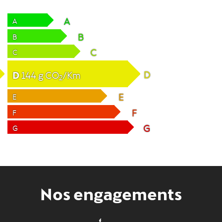
A
A
B
B
C
C
D
D
144
g
CO
/Km
2
E
E
F
F
G
G
Nos engagements