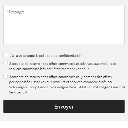
J'ai lu et accepté la
politique de confidentialité
*
J'accepte de recevoir des offres commerciales relatives aux produits et
services commercialisés par
l'établissement vendeur
J'accepte de recevoir des offres commerciales, y compris des offres
personnalisées, relatives aux produits et services commercialisés par
Volkswagen Group France, Volkswagen Bank GMBH et Volkswagen Financial
Services S.A.
Envoyer