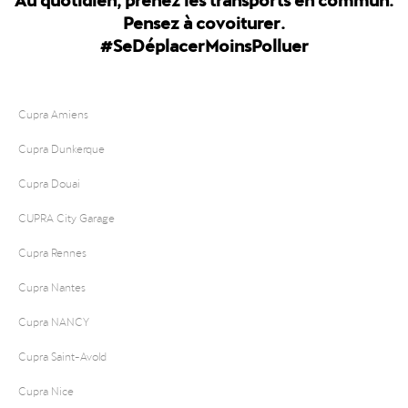
Pensez à covoiturer.
#SeDéplacerMoinsPolluer
Cupra Amiens
Cupra Dunkerque
Cupra Douai
CUPRA City Garage
Cupra Rennes
Cupra Nantes
Cupra NANCY
Cupra Saint-Avold
Cupra Nice