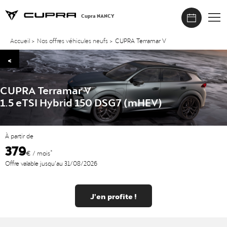
Cupra NANCY
Accueil
>
Nos offres véhicules neufs
>
CUPRA Terramar V
<
CUPRA Terramar V
1.5 eTSI Hybrid 150 DSG7 (mHEV)
À partir de
379
*
€ / mois
Offre valable jusqu’au 31/08/2026
J'en profite !