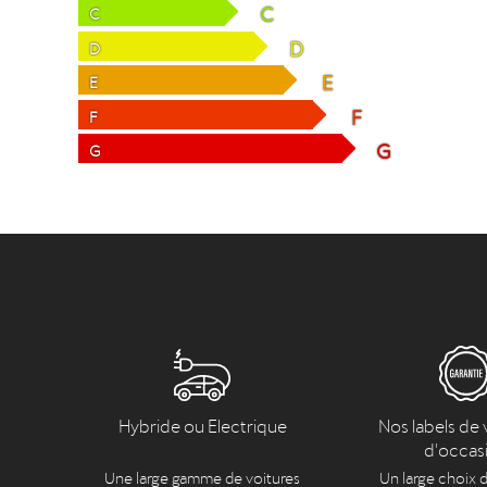
C
C
D
D
E
E
F
F
G
G
Hybride ou Electrique
Nos labels de 
d'occas
Une large gamme de voitures
Un large choix d