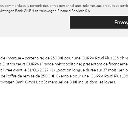
res commerciales, y compris des offres personnalisées, relatives aux produits et serv
lkswagen Bank GMBH et Volkswagen Financial Services S.A.
Envo
ale (marque + partenaire) de 2500€ pour une CUPRA Raval Plus 136 ch val
les Distributeurs CUPRA (France métropolitaine) présentant ce finance
livrée avant le 31/01/2027. (1) Location longue durée sur 37 mois. 1er l
aite de l'offre de remise de 2500 €. Exemple pour une CUPRA Raval Plus 
lkswagen Bank GmbH, coût mensuel de 8,1€ inclus dans les loyers.