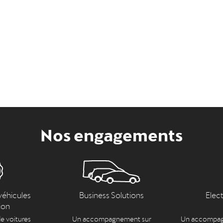
Nos engagements
véhicules
Business Solutions
Elec
ion
e voitures
Un accompagnement sur
Un accompag