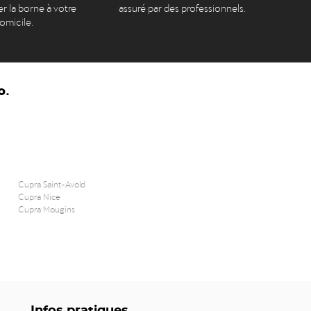
er la borne à votre
assuré par des professionnels.
omicile.
o.
Cupra Saint-Avold
Cupra Nice
Cupra Mougins
Infos pratiques