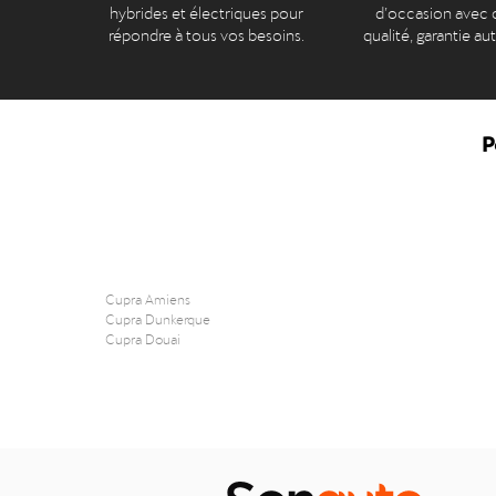
hybrides et électriques pour
d’occasion avec c
répondre à tous vos besoins.
qualité, garantie au
P
Cupra Amiens
Cupra Dunkerque
Cupra Douai