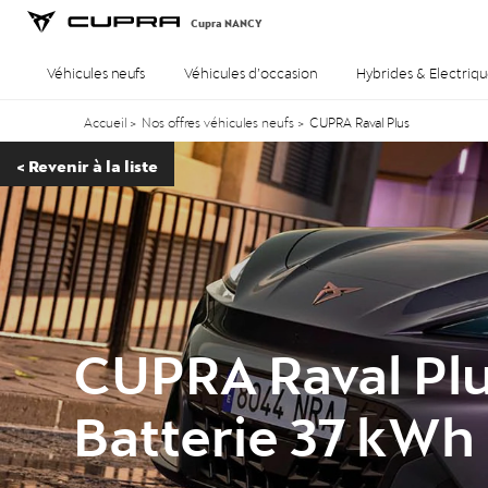
Cupra NANCY
Véhicules neufs
Véhicules d’occasion
Hybrides & Electriqu
Accueil
>
Nos offres véhicules neufs
>
CUPRA Raval Plus
<
Revenir à la liste
CUPRA Raval Pl
Batterie 37 kWh