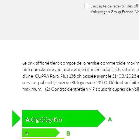
J'accepte de recevoir des off
Volkswagen Group France, Vo
Le prix affiché tient compte de la remise commerciale maxim
non cumulable avec toute autre offre en cours, chez tous 
d’une CUPRA Raval Plus 136 ch passée avant le 31/08/2026 et 
service-public.fr) suivi de 36 loyers de 199 €. Déduction f
maximum. (2) Contrat d'entretien VIP souscrit auprès de Vo
A
A
0
g
CO
/Km
2
B
B