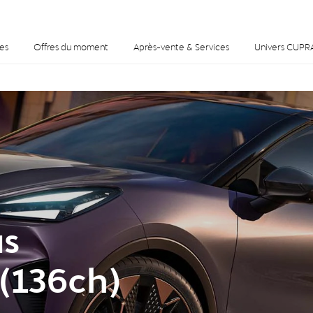
es
Offres du moment
Après-vente & Services
Univers CUPR
us
 (136ch)