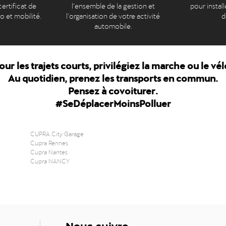
ertificat de
l’ensemble de la gestion et
pour install
to et mobilité.
l’organisation de votre activité
d
automobile.
our les trajets courts, privilégiez la marche ou le vél
Au quotidien, prenez les transports en commun.
Pensez à covoiturer.
#SeDéplacerMoinsPolluer
CUPRA City Garage
Cupra Rennes
Cupra Nantes
Cupra NANCY