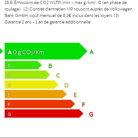
16,8. Émissions de CO2 WLTP (min – max g/km) : 0 (en phase de
roulage). (2) Contrat d'entretien VIP souscrit auprès de Volkswagen
Bank GmbH, coût mensuel de 8,1€ inclus dans les loyers. (3)
Garantie 2 ans + 1 an de garantie additionnelle.
A
A
0
g
CO
/Km
2
B
B
C
C
D
D
E
E
F
F
G
G