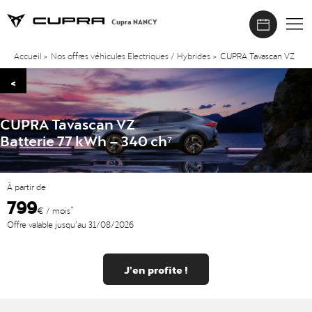
Cupra NANCY
Accueil
>
Nos offres véhicules Electriques / Hybrides
>
CUPRA Tavascan VZ
<
CUPRA Tavascan VZ
Batterie 77 kWh – 340 ch⁷
À partir de
799
*
€ / mois
Offre valable jusqu’au 31/08/2026
J'en profite !