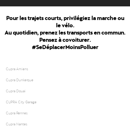
Pour les trajets courts, privilégiez la marche ou
le vélo.
Au quotidien, prenez les transports en commun.
Pensez à covoiturer.
#SeDéplacerMoinsPolluer
Cupra Amiens
Cupra Dunkerque
Cupra Douai
CUPRA City Garage
Cupra Rennes
Cupra Nantes