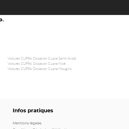
o.
Voitures CUPRA Occasion Cupra Saint-Avold
Voitures CUPRA Occasion Cupra Nice
Voitures CUPRA Occasion Cupra Mougins
Infos pratiques
Mentions légales