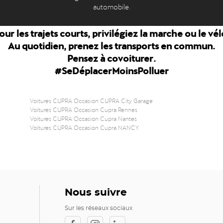
automobile.
our les trajets courts, privilégiez la marche ou le vél
Au quotidien, prenez les transports en commun.
Pensez à covoiturer.
#SeDéplacerMoinsPolluer
Voitures CUPRA Occasion CUPRA City Garage
Voitures CUPRA Occasion Cupra Rennes
Voitures CUPRA Occasion Cupra Nantes
Voitures CUPRA Occasion Cupra NANCY
Nous suivre
Sur les réseaux sociaux