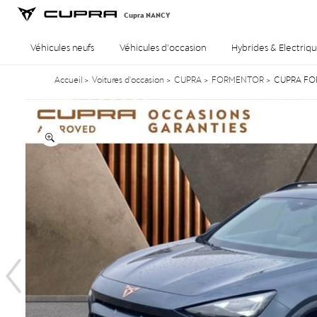
Cupra NANCY
Véhicules neufs
Véhicules d’occasion
Hybrides & Electriqu
Accueil
>
Voitures d'occasion
>
CUPRA
>
FORMENTOR
>
CUPRA FORM