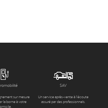
tromobilité
SAV
nement sur mesure
Un service après-vente à l’écoute
er la borne à votre
assuré par des professionnels.
omicile.