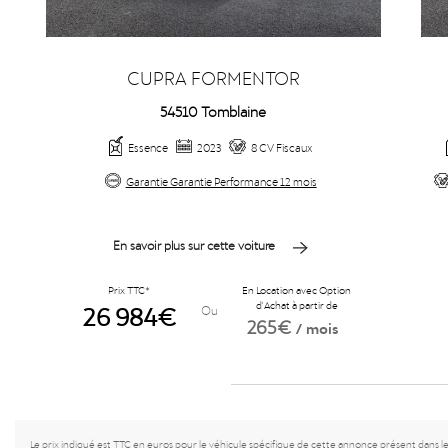
CUPRA FORMENTOR
54510 Tomblaine
Essence
2023
8 CV Fiscaux
Garantie Garantie Performance 12 mois
En savoir plus sur cette voiture
Prix TTC*
En Location avec Option
26 984€
d'Achat à partir de
Ou
265€
/ mois
Le prix indiqué est TTC en euros pour le véhicule spécifique de cette annonce présent dans l