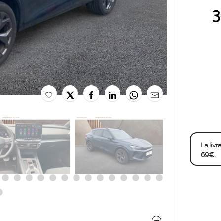
3
La liv
69€.