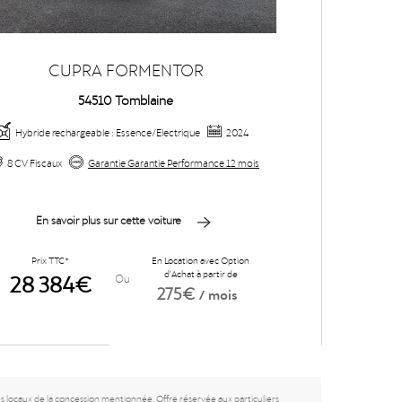
CUPRA FORMENTOR
C
54510 Tomblaine
Hybride rechargeable : Essence/Electrique
2024
Essence/Mi
8 CV Fiscaux
Garantie Garantie Performance 12 mois
Garantie Gara
En savoir plus sur cette voiture
En sav
Prix TTC*
En Location avec Option
Prix TTC
28 384€
d'Achat à partir de
30 9
Ou
275€
/ mois
es locaux de la concession mentionnée. Offre réservée aux particuliers