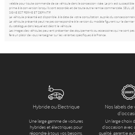
valable pour toute commande de ce véhicule dans la concession visée. Le prix est susceptible 
prime à la conversion lorsqu’ils sont accordés et de toute autre remise commerciale. 
SIGNE EST FERME ET DEFINITIF.
Le véhicule présenté est disponible, à la date de votre consultation, auprès du concessionnaire
Le véhicule présenté peut ne pas correspondre à la version du modèle figurant sur le dernier c
du catalogue dans lequel est décrit le véhicule.
Les images des véhicules peuvent présenter des équipements ou accessoires qui ne sont pas c
fera un plaisir de vous renseigner sur les variantes spécifiques à la France.
Hybride ou Electrique
Nos labels de 
d'occas
Une large gamme de voitures
Un large choix d
hybrides et électriques pour
d’occasion avec c
répondre à tous vos besoins.
qualité, garantie au