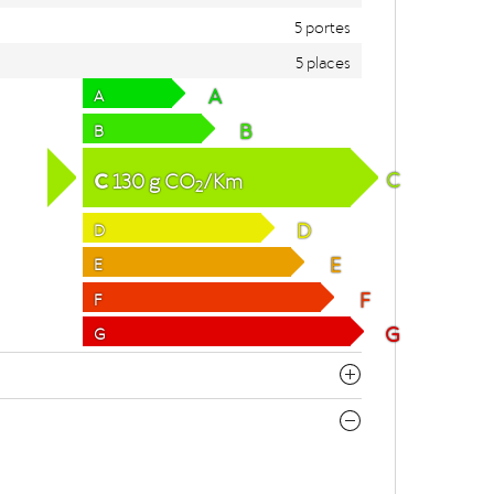
5 portes
5 places
A
A
B
B
C
C
130
g
CO
/Km
2
D
D
E
E
F
F
G
G