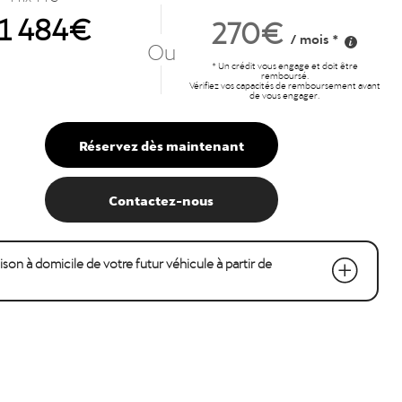
1 484€
270€
/ mois *
Ou
* Un crédit vous engage et doit être
remboursé.
Vérifiez vos capacités de remboursement avant
de vous engager.
Réservez dès maintenant
Contactez-nous
raison à domicile de votre futur véhicule à partir de