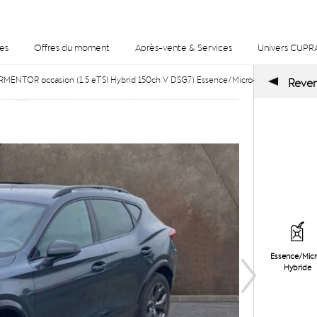
es
Offres du moment
Après-vente & Services
Univers CUPR
ENTOR occasion (1.5 eTSI Hybrid 150ch V DSG7) Essence/Micro-Hybride, Autom
Reveni
Essence/Mic
Hybride