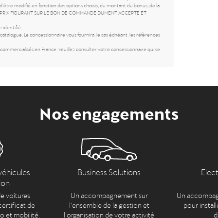
d’être modifié en fonction des options choisis, du montant du bonus, de la
SEUL LE PRIX FIGURANT SUR LE BON DE COMMANDE DUMENT ACCEPTE ET
 identifié.
atalogue. Le concessionnaire vous fournira, le cas échéant, les références
ommercialisés en France. Veuillez consulter votre concessionnaire qui se
Nos engagements
véhicules
Business Solutions
Elec
ion
e voitures
Un accompagnement sur
Un accompag
ertificat de
l’ensemble de la gestion et
pour install
to et mobilité.
l’organisation de votre activité
d