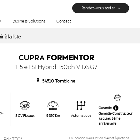
Rendez-vous atelier
A
Business Solutions
Contact
atique à Tomblaine
r à la liste
CUPRA
FORMENTOR
1.5 eTSI Hybrid 150ch V DSG7
54510 Tomblaine
Garantie
ro-
Garantie Constructeur
8 CV Fiscaux
9 397 Km
Automatique
jusqu'au 5ème
anniversaire
Prix TTC*
En Location avec Option d'Achat à partir de