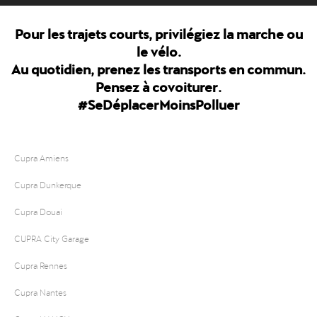
Pour les trajets courts, privilégiez la marche ou
le vélo.
Au quotidien, prenez les transports en commun.
Pensez à covoiturer.
#SeDéplacerMoinsPolluer
Cupra Amiens
Cupra Dunkerque
Cupra Douai
CUPRA City Garage
Cupra Rennes
Cupra Nantes