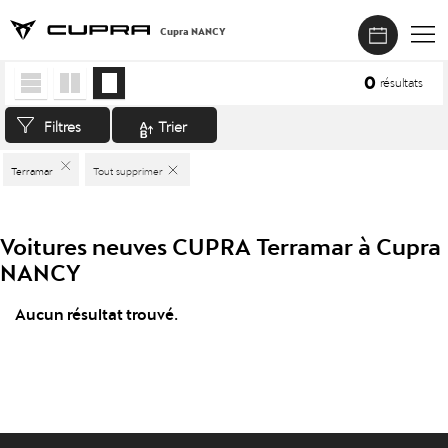
Cupra NANCY
Accueil
>
Véhicules neufs
>
CUPRA
>
Terramar
0
résultats
Filtres
Trier
Terramar
Tout supprimer
Voitures neuves CUPRA Terramar à Cupra
NANCY
Aucun résultat trouvé.