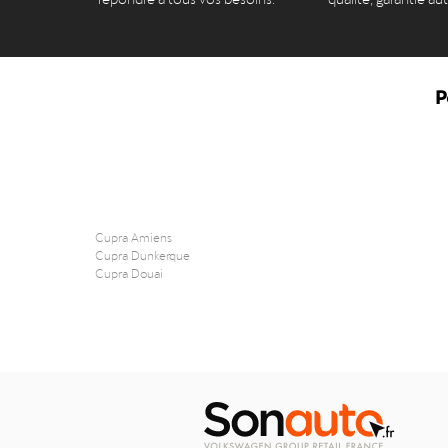
P
Cupra Amiens
Cupra Dunkerque
Cupra Douai