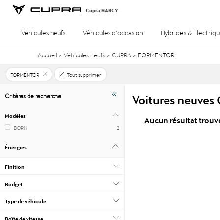
Cupra NANCY
Véhicules neufs
Véhicules d’occasion
Hybrides & Electriqu
Accueil
>
Véhicules neufs
>
CUPRA
>
FORMENTOR
FORMENTOR
Tout supprimer
Voitures neuve
Critères de recherche
Modèles
Aucun résultat trouv
BORN
2
Énergies
Finition
Budget
Type de véhicule
Boîte de vitesse