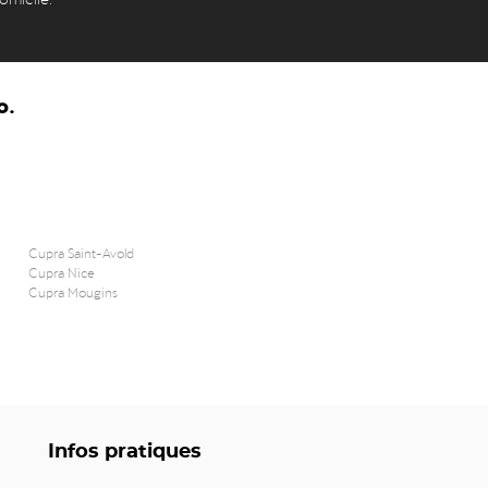
o.
Cupra Saint-Avold
Cupra Nice
Cupra Mougins
Infos pratiques