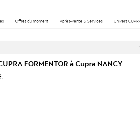
es
Offres du moment
Après-vente & Services
Univers CUPR
s CUPRA FORMENTOR à Cupra NANCY
é.