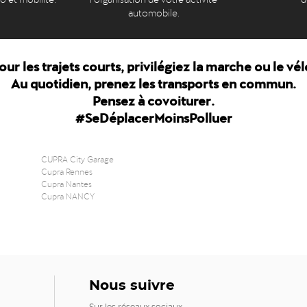
automobile.
our les trajets courts, privilégiez la marche ou le vél
Au quotidien, prenez les transports en commun.
Pensez à covoiturer.
#SeDéplacerMoinsPolluer
CUPRA City Garage
Cupra Rennes
Cupra Nantes
Cupra NANCY
Nous suivre