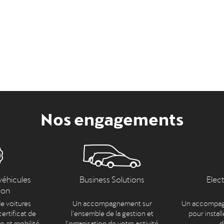
Nos engagements
véhicules
Business Solutions
Elec
ion
e voitures
Un accompagnement sur
Un accompag
ertificat de
l’ensemble de la gestion et
pour install
to et mobilité.
l’organisation de votre activité
d