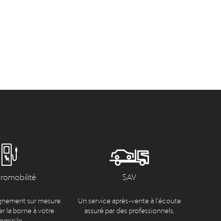
tromobilité
SAV
nement sur mesure
Un service après-vente à l’écoute
er la borne à votre
assuré par des professionnels.
omicile.