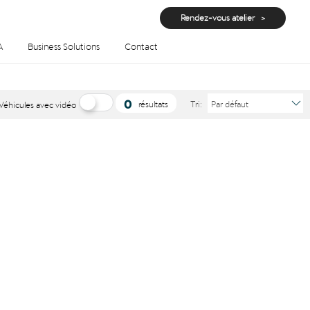
Rendez-vous atelier
A
Business Solutions
Contact
0
résultats
Tri:
Par défaut
Véhicules avec vidéo