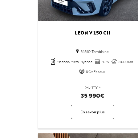
LEON V 150 CH
54510 Tomblaine
Essence/Micro-Hybride
2025
8 000 Km
8 CV Fiscaux
Prix TTC*
35 990€
En savoir plus