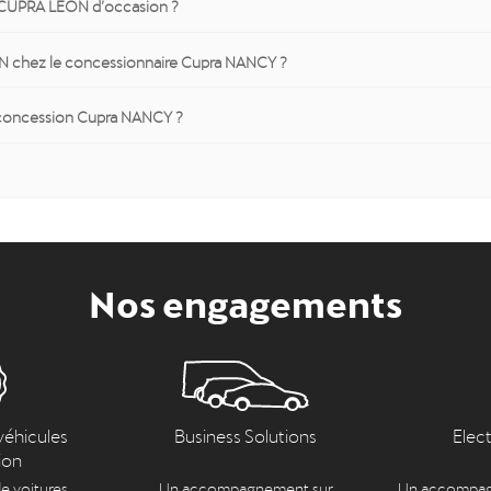
e CUPRA LEON d’occasion ?
N chez le concessionnaire Cupra NANCY ?
 concession Cupra NANCY ?
Nos engagements
véhicules
Business Solutions
Elec
ion
e voitures
Un accompagnement sur
Un accompag