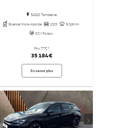
54510 Tomblaine
Essence/Micro-Hybride
2025
9 019 Km
8 CV Fiscaux
Prix TTC*
35 184€
En savoir plus