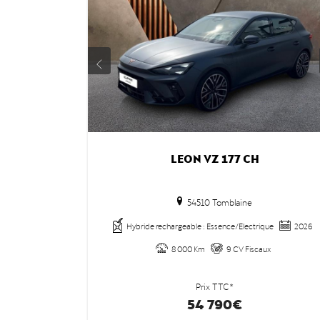
LEON VZ 177 CH
54510 Tomblaine
Hybride rechargeable : Essence/Electrique
2026
8 000 Km
9 CV Fiscaux
Prix TTC*
54 790€