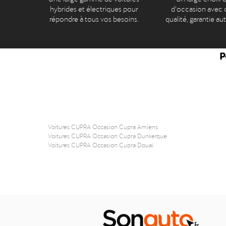
hybrides et électriques pour
d’occasion avec c
répondre à tous vos besoins.
qualité, garantie au
P
Voitures CUPRA Occasion Cupra Amiens
Voitures CUPRA Occasion Cupra Dunkerque
Voitures CUPRA Occasion Cupra Douai