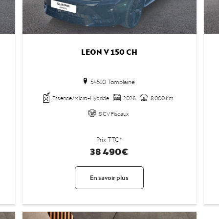
LEON V 150 CH
54510 Tomblaine
Essence/Micro-Hybride
2026
8 000 Km
8 CV Fiscaux
Prix TTC*
38 490€
En savoir plus