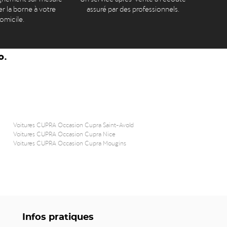
er la borne à votre
assuré par des professionnels.
omicile.
o.
Voitures CUPRA Occasion Cupra Saint-Avold
Voitures CUPRA Occasion Cupra Nice
Voitures CUPRA Occasion Cupra Mougins
Infos pratiques