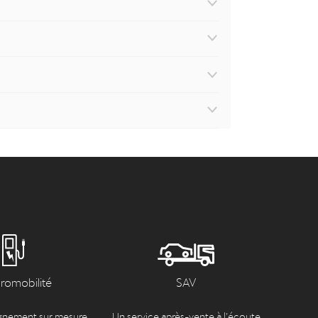
tromobilité
SAV
nement sur mesure
Un service après-vente à l’écoute