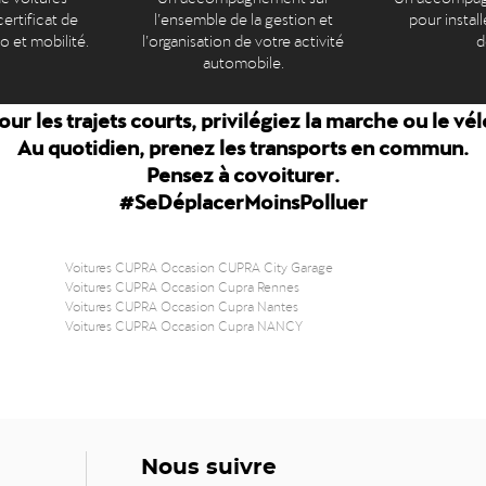
ertificat de
l’ensemble de la gestion et
pour install
to et mobilité.
l’organisation de votre activité
d
automobile.
our les trajets courts, privilégiez la marche ou le vél
Au quotidien, prenez les transports en commun.
Pensez à covoiturer.
#SeDéplacerMoinsPolluer
Voitures CUPRA Occasion CUPRA City Garage
Voitures CUPRA Occasion Cupra Rennes
Voitures CUPRA Occasion Cupra Nantes
Voitures CUPRA Occasion Cupra NANCY
Nous suivre