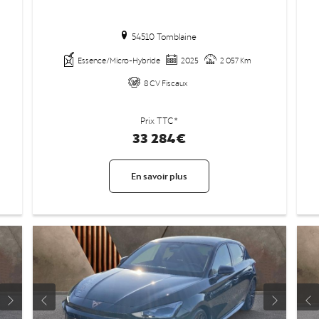
54510 Tomblaine
Essence/Micro-Hybride
2025
2 057 Km
8 CV Fiscaux
Prix TTC*
33 284€
En savoir plus