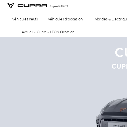
Cupra NANCY
Véhicules neufs
Véhicules d’occasion
Hybrides & Electriqu
Accueil
>
Cupra
>
LEON Occasion
C
CUPR