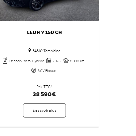
LEON V 150 CH
54510 Tomblaine
Essence/Micro-Hybride
2026
8 000 Km
8 CV Fiscaux
Prix TTC*
38 590€
En savoir plus