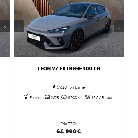
LEON VZ EXTREME 300 CH
54510 Tomblaine
Essence
2025
8 000 Km
19 CV Fiscaux
Prix TTC*
64 990€