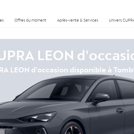
es
Offres du moment
Après-vente & Services
Univers CUPR
UPRA LEON d'occasi
A LEON d'occasion disponible à Tomb