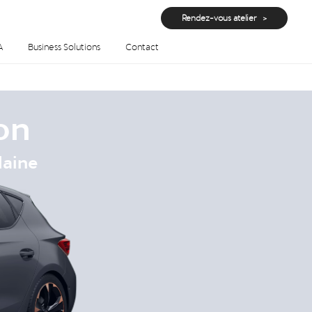
Rendez-vous atelier
A
Business Solutions
Contact
on
laine