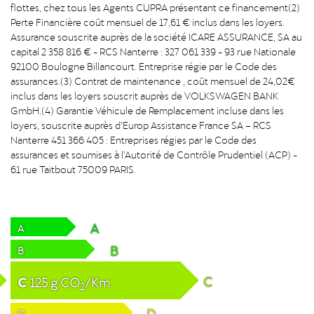
flottes, chez tous les Agents CUPRA présentant ce financement(2)
Perte Financière coût mensuel de 17,61 € inclus dans les loyers.
Assurance souscrite auprès de la société ICARE ASSURANCE, SA au
capital 2 358 816 € - RCS Nanterre : 327 061 339 - 93 rue Nationale
92100 Boulogne Billancourt. Entreprise régie par le Code des
assurances.(3) Contrat de maintenance , coût mensuel de 24,02€
inclus dans les loyers souscrit auprès de VOLKSWAGEN BANK
GmbH.(4) Garantie Véhicule de Remplacement incluse dans les
loyers, souscrite auprès d’Europ Assistance France SA – RCS
Nanterre 451 366 405 : Entreprises régies par le Code des
assurances et soumises à l’Autorité de Contrôle Prudentiel (ACP) -
61 rue Taitbout 75009 PARIS.
A
A
B
B
C
C
125
g
CO
/Km
2
D
D