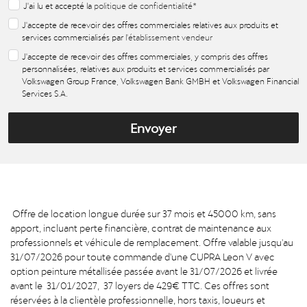
J'ai lu et accepté la
politique de confidentialité
*
J'accepte de recevoir des offres commerciales relatives aux produits et
services commercialisés par
l'établissement vendeur
J'accepte de recevoir des offres commerciales, y compris des offres
personnalisées, relatives aux produits et services commercialisés par
Volkswagen Group France, Volkswagen Bank GMBH et Volkswagen Financial
Services S.A.
Envoyer
Offre de location longue durée sur 37 mois et 45000 km, sans
apport, incluant perte financière, contrat de maintenance aux
professionnels et véhicule de remplacement. Offre valable jusqu'au
31/07/2026 pour toute commande d'une CUPRA Leon V avec
option peinture métallisée passée avant le 31/07/2026 et livrée
avant le 31/01/2027, 37 loyers de 429€ TTC. Ces offres sont
réservées à la clientèle professionnelle, hors taxis, loueurs et